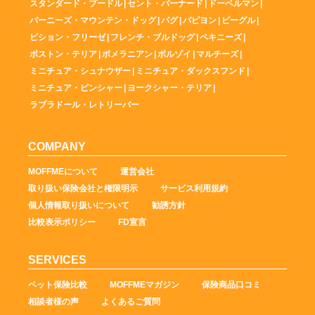
スタンダード・プードル
|
セント・バーナード
|
ドーベルマン
|
バーニーズ・マウンテン・ドッグ
|
パグ
|
パピヨン
|
ビーグル
|
ビション・フリーゼ
|
フレンチ・ブルドッグ
|
ペキニーズ
|
ボストン・テリア
|
ポメラニアン
|
ボルゾイ
|
マルチーズ
|
ミニチュア・シュナウザー
|
ミニチュア・ダックスフンド
|
ミニチュア・ピンシャー
|
ヨークシャー・テリア
|
ラブラドール・レトリーバー
COMPANY
MOFFMEについて
運営会社
取り扱い保険会社と権限明示
サービス利用規約
個人情報取り扱いについて
勧誘方針
比較表示ポリシー
FD宣言
SERVICES
ペット保険比較
MOFFMEマガジン
保険商品口コミ
相談者様の声
よくあるご質問