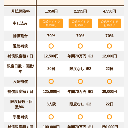
月払保険料
1,950円
2,295円
4,990円
公式サイトで
公式サイトで
公式サイトで
申し込み
お見積り
お見積り
お見積り
70%
70%
70%
補償割合
通院補償
補償限度額 / 日
12,500円
年間70万円 ※1
12,000円
限度日数・回数/
30日
限度なし ※2
22日
年
入院補償
補償限度額 / 日
125,000円
年間70万円 ※1
30,000円
限度日数・回
3入院
限度なし ※2
22日
数/年
手術補償
補償限度額 / 回
100,000円
年間70万円 ※1
150,000円