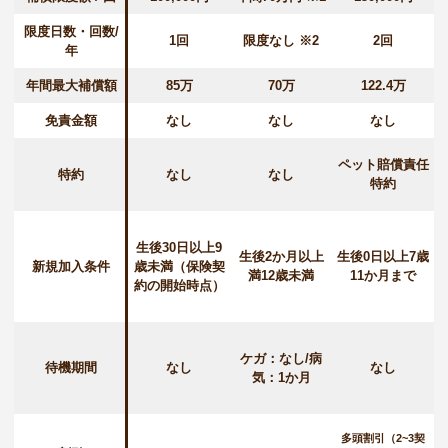
限度日数・回数/
1回
限度なし ※2
2回
年
年間最大補償額
85万
70万
122.4万
免責金額
なし
なし
なし
ペット賠償責任
特約
なし
なし
特約
生後30日以上9
生後2か月以上
生後0日以上7歳
新規加入条件
歳未満（保険契
満12歳未満
11か月まで
約の開始時点）
ケガ：なし/病
待機期間
なし
なし
気：1か月
多頭割引（2~3契