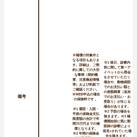
※補償の対象外と
なる項目もありま
※1 後日、診療内
す。詳細は、ご契
容に関して第一ア
約に際しての大切
イペットから照会
な事柄（契約概
をさせていただく
要、注意喚起情報
場合や、動物病院
等）および約款で
でのお支払い額と
ご確認ください。
の差額精算（追加
※WEB申込の場合
備考
でのお支払い・お
の保険料です 。
受取り）が生じる
場合があります。
※1 通院・入院・
※2 予防の場合を
手術の保険金支払
除きます。※3 補
限度額の合計で年
償開始前に既に獣
間70万円までの補
医師の診断により
償となります。
発見>されていた場
※2 年間の保険金
合を除きます。