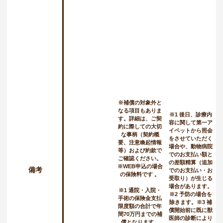
※補償の対象外と
なる項目もありま
※1 後日、診療内
す。詳細は、ご契
容に関して第一ア
約に際しての大切
イペットから照会
な事柄（契約概
をさせていただく
要、注意喚起情報
場合や、動物病院
等）および約款で
でのお支払い額と
ご確認ください。
の差額精算（追加
※WEB申込の場合
備考
でのお支払い・お
の保険料です 。
受取り）が生じる
場合があります。
※1 通院・入院・
※2 予防の場合を
手術の保険金支払
除きます。※3 補
限度額の合計で年
償開始前に既に獣
間70万円までの補
医師の診断により
償となります。