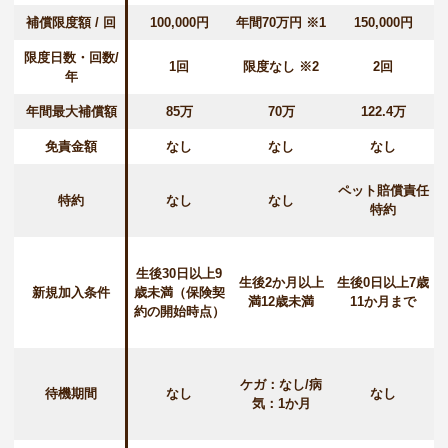
補償限度額 / 回
100,000円
年間70万円 ※1
150,000円
限度日数・回数/
1回
限度なし ※2
2回
年
年間最大補償額
85万
70万
122.4万
免責金額
なし
なし
なし
ペット賠償責任
特約
なし
なし
特約
生後30日以上9
生後2か月以上
生後0日以上7歳
新規加入条件
歳未満（保険契
満12歳未満
11か月まで
約の開始時点）
ケガ：なし/病
待機期間
なし
なし
気：1か月