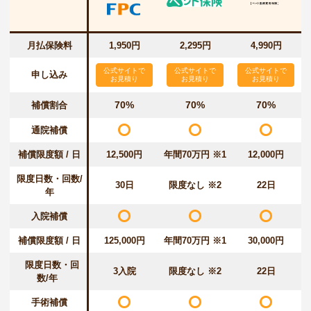
月払保険料
1,950円
2,295円
4,990円
公式サイトで
公式サイトで
公式サイトで
申し込み
お見積り
お見積り
お見積り
70%
70%
70%
補償割合
通院補償
補償限度額 / 日
12,500円
年間70万円 ※1
12,000円
限度日数・回数/
30日
限度なし ※2
22日
年
入院補償
補償限度額 / 日
125,000円
年間70万円 ※1
30,000円
限度日数・回
3入院
限度なし ※2
22日
数/年
手術補償