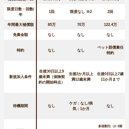
限度日数・回数/
1回
限度なし ※2
2回
年
年間最大補償額
85万
70万
122.4万
免責金額
なし
なし
なし
ペット賠償責任
特約
なし
なし
特約
生後30日以上9
生後2か月以上
生後0日以上7歳
新規加入条件
歳未満（保険契
満12歳未満
11か月まで
約の開始時点）
ケガ：なし/病
待機期間
なし
なし
気：1か月
多頭割引（2~3契