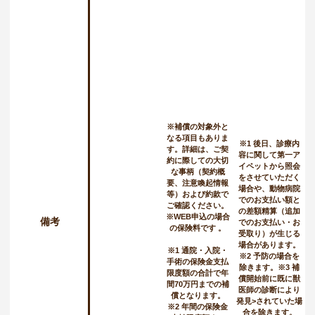
※補償の対象外と
なる項目もありま
※1 後日、診療内
す。詳細は、ご契
容に関して第一ア
約に際しての大切
イペットから照会
な事柄（契約概
をさせていただく
要、注意喚起情報
場合や、動物病院
等）および約款で
でのお支払い額と
ご確認ください。
の差額精算（追加
※WEB申込の場合
備考
でのお支払い・お
の保険料です 。
受取り）が生じる
場合があります。
※1 通院・入院・
※2 予防の場合を
手術の保険金支払
除きます。※3 補
限度額の合計で年
償開始前に既に獣
間70万円までの補
医師の診断により
償となります。
発見>されていた場
※2 年間の保険金
合を除きます。