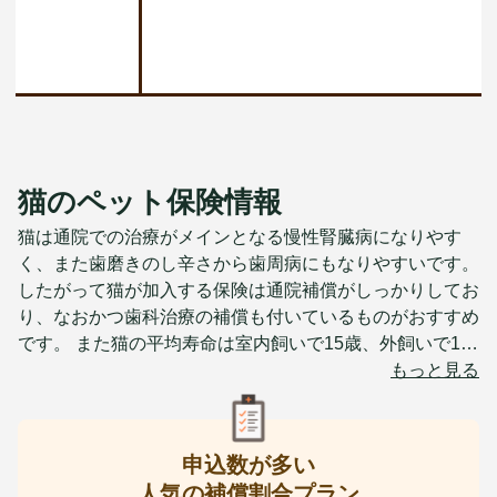
猫のペット保険情報
猫は通院での治療がメインとなる慢性腎臓病になりやす
く、また歯磨きのし辛さから歯周病にもなりやすいです。
したがって猫が加入する保険は通院補償がしっかりしてお
り、なおかつ歯科治療の補償も付いているものがおすすめ
です。 また猫の平均寿命は室内飼いで15歳、外飼いで13
歳程度となっており、比較的長めですから高齢時の保険料
もっと見る
にも気をつける必要があります。 愛猫を長生きさせてあ
げるためにも、完全室内飼いにした上で、若くて健康なう
ちから保険に加入して万が一の病気・怪我に備えておいて
申込数が多い
あげると安心です。
人気の補償割合プラン