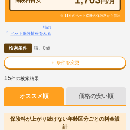
保険料目安
円/月
※ 11社のペット保険の保険料から算出
猫の
ペット保険情報をみる
検索条件
猫、0歳
＋ 条件を変更
15
件の検索結果
オススメ順
価格の安い順
保険料が上がり続けない年齢区分ごとの料金設
計