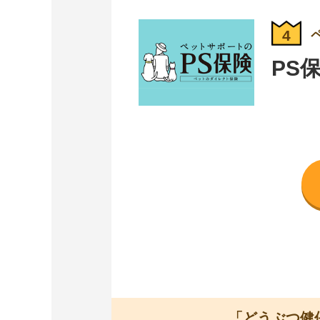
4
PS
「どうぶつ健