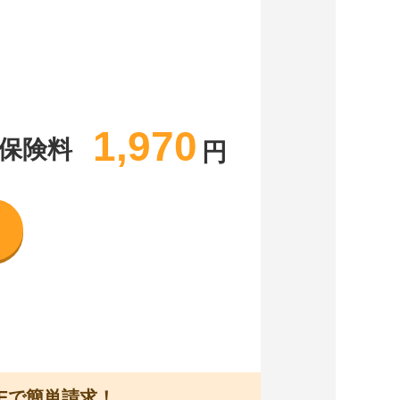
1,970
保険料
円
Eで簡単請求！