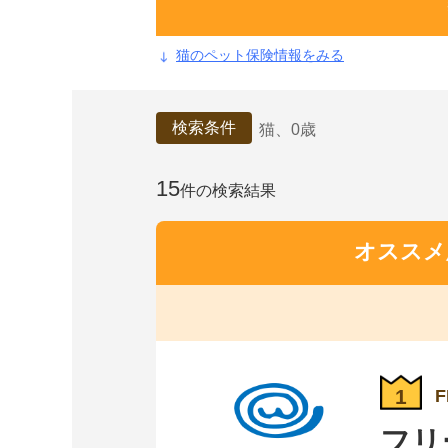
猫の
ペット保険情報をみる
検索条件
猫、0歳
15
件の検索結果
オススメ
1
F
フリ