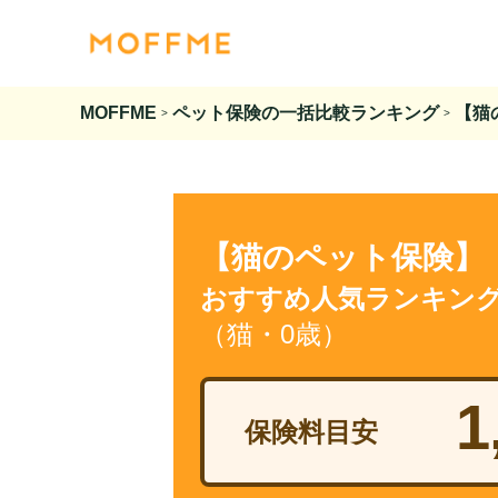
MOFFME
ペット保険の一括比較ランキング
【猫
>
>
【猫のペット保険】
おすすめ人気ランキン
（猫・0歳）
1
保険料目安