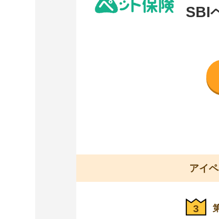
SB
アイペ
3