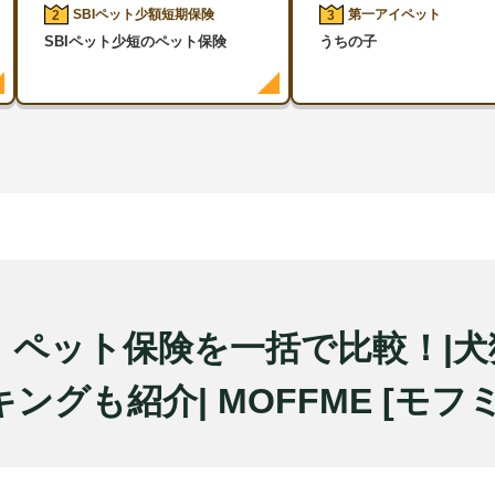
SBIペット少額短期保険
第一アイペット
2
3
SBIペット少短のペット保険
うちの子
年】ペット保険を一括で比較！|
ングも紹介| MOFFME [モフ