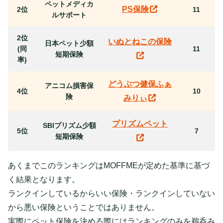
ペットメディカ
PS保険
2位
11
ルサポート
2位
いぬとねこの保険
日本ペット少額
(同
11
短期保険
率)
どうぶつ健保ふぁ
アニコム損害保
4位
10
険
みりぃ
プリズムペット
SBIプリズム少額
5位
7
短期保険
あくまでこのランキングはMOFFMEが定めた基準に基づ
く結果となります。
ランクインしているからいい保険・ランクインしていない
から悪い保険ということではありません。
実際にペット保険を決める際にはランキングのみを鵜呑み