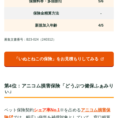
保険料帯・多頭割引
5/6
保険金精算方法
-
新規加入年齢
4/5
募集文書番号：B23-024（240312）
「いぬとねこの保険」をお見積もりしてみる
第4位：アニコム損害保険「どうぶつ健保ふぁみり
ぃ」
ペット保険契約
シェア率No.1
※を占める
アニコム損害保
険
では、幅広い病気を補償対象としていて、窓口精算