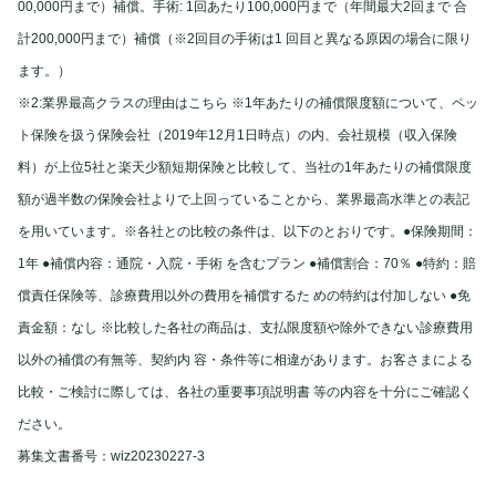
00,000円まで）補償。手術: 1回あたり100,000円まで（年間最大2回まで 合
計200,000円まで）補償（※2回目の手術は1 回目と異なる原因の場合に限り
ます。）
※2
:
業界最高クラスの理由はこちら ※1年あたりの補償限度額について、ペッ
ト保険を扱う保険会社（2019年12月1日時点）の内、会社規模（収入保険
料）が上位5社と楽天少額短期保険と比較して、当社の1年あたりの補償限度
額が過半数の保険会社よりで上回っていることから、業界最高水準との表記
を用いています。※各社との比較の条件は、以下のとおりです。●保険期間：
1年 ●補償内容：通院・入院・手術 を含むプラン ●補償割合：70％ ●特約：賠
償責任保険等、診療費用以外の費用を補償するた めの特約は付加しない ●免
責金額：なし ※比較した各社の商品は、支払限度額や除外できない診療費用
以外の補償の有無等、契約内 容・条件等に相違があります。お客さまによる
比較・ご検討に際しては、各社の重要事項説明書 等の内容を十分にご確認く
ださい。
募集文書番号：wiz20230227-3