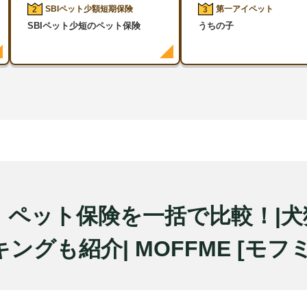
SBIペット少額短期保険
第一アイペット
2
3
SBIペット少短のペット保険
うちの子
年】ペット保険を一括で比較！|
ングも紹介| MOFFME [モフ