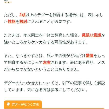
す。
ただし、
2頭
以上のデグーを飼育する場合には、表に示し
た
性格
を
検討
に入れることが必要です。
たとえば、オス同士を一緒に飼育した場合、
縄張り意識
が
強いところからケンカをする可能性があります。
また、なつきやすさは、飼い主の側がどれだけ
愛情
をもっ
て飼育するかによって
左右
されます。表にある通り、メス
だからなつかないということはありません。
デグーのなつかせ方については、以下の記事で詳しく解説
しています。気になる方は参考にしてください。
デグーがなつく方法