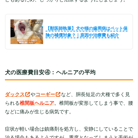
【獣医師執筆】犬や猫の歯周病はペット保
険の補償対象？｜原因や治療費も紹介
犬の医療費目安④：ヘルニアの平均
ダックス
や
コーギー
など、胴長短足の犬種で多く見
られる
椎間板ヘルニア
。椎間板が変形してしまう事で、腰
などに痛みが生じる病気です。
症状が軽い場合は鎮痛剤を処方し、安静にしていることで
治る場合もあるようですが、重度となってしまうと手術が