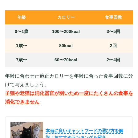
年齢
カロリー
食事回数
0〜1歳
100〜200kcal
3〜5回
1歳〜
80kcal
2回
7歳〜
60〜70kcal
2〜4回
年齢に合わせた適正カロリーを年齢に合った食事回数に分
けて与えましょう。
子猫や老猫は消化器官が弱いため一度にたくさんの食事を
消化できません
。
本当に良いキャットフードの選び方を解
説！おすすめランキングも紹介