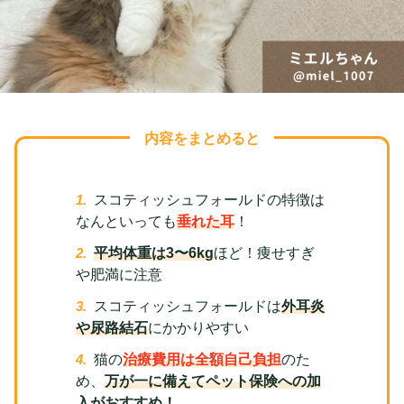
内容をまとめると
スコティッシュフォールドの特徴は
なんといっても
垂れた耳
！
平均体重は3〜6kg
ほど！痩せすぎ
や肥満に注意
スコティッシュフォールドは
外耳炎
や尿路結石
にかかりやすい
猫の
治療費用は全額自己負担
のた
め、
万が一に備えてペット保険への加
入がおすすめ！