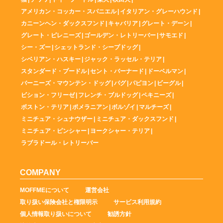
アメリカン・コッカー・スパニエル
|
イタリアン・グレーハウンド
|
カニーンヘン・ダックスフンド
|
キャバリア
|
グレート・デーン
|
グレート・ピレニーズ
|
ゴールデン・レトリーバー
|
サモエド
|
シー・ズー
|
シェットランド・シープドッグ
|
シベリアン・ハスキー
|
ジャック・ラッセル・テリア
|
スタンダード・プードル
|
セント・バーナード
|
ドーベルマン
|
バーニーズ・マウンテン・ドッグ
|
パグ
|
パピヨン
|
ビーグル
|
ビション・フリーゼ
|
フレンチ・ブルドッグ
|
ペキニーズ
|
ボストン・テリア
|
ポメラニアン
|
ボルゾイ
|
マルチーズ
|
ミニチュア・シュナウザー
|
ミニチュア・ダックスフンド
|
ミニチュア・ピンシャー
|
ヨークシャー・テリア
|
ラブラドール・レトリーバー
COMPANY
MOFFMEについて
運営会社
取り扱い保険会社と権限明示
サービス利用規約
個人情報取り扱いについて
勧誘方針