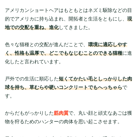
アメリカンショートヘアはもともとはネズミ駆除などの目
的でアメリカに持ち込まれ、開拓者と生活をともにし、
現
地での交配を重ね、進化
してきました。
色々な猫種との交配が進んだことで、
環境に適応しやす
く、性格も温厚で、どこでもなじむことのできる猫種
に進
化したと言われています。
戸外での生活に順応した
短くてかたい毛としっかりした肉
球を持ち、草むらや硬いコンクリートでもへっちゃら
で
す。
からだもがっかりした
筋肉質
で、
丸い顔
と
頑丈なあご
は獲
物を狩るためのハンターの肉体を思い起こさせます。