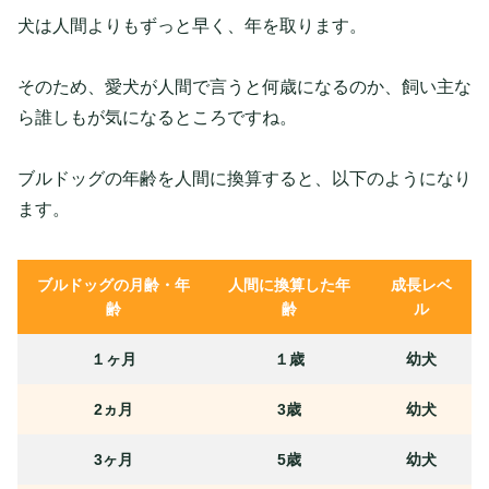
犬は人間よりもずっと早く、年を取ります。
そのため、愛犬が人間で言うと何歳になるのか、飼い主な
ら誰しもが気になるところですね。
ブルドッグの年齢を人間に換算すると、以下のようになり
ます。
ブルドッグの月齢・年
人間に換算した年
成長レベ
齢
齢
ル
１ヶ月
１歳
幼犬
2ヵ月
3歳
幼犬
3ヶ月
5歳
幼犬