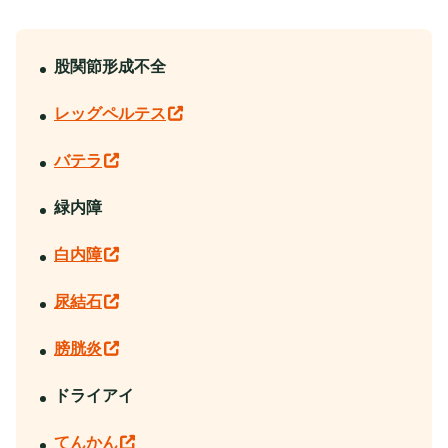
股関節形成不全
レッグペルテス
バテラ
緑内障
白内障
尿結石
膀胱炎
ドライアイ
てんかん