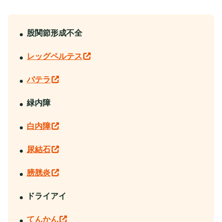
股関節形成不全
レッグペルテス
バテラ
緑内障
白内障
尿結石
膀胱炎
ドライアイ
てんかん