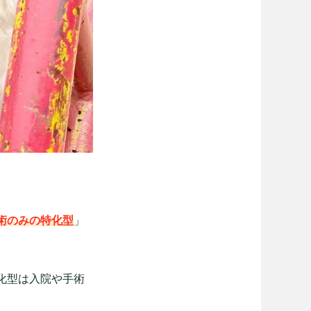
術のみの特化型
」
化型は入院や手術