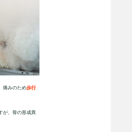
、痛みのため
歩行
すが、骨の形成異