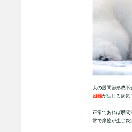
犬の股関節形成不
困難
が生じる病気
正常であれば股関
常で摩擦が生じ炎