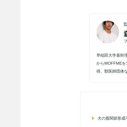
早稲田大学基幹
からMOFFM
得。獣医師団体
犬の股関節形成