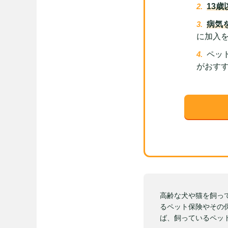
13
病気
に加入
ペッ
がおす
高齢な犬や猫を飼っ
るペット保険やその
ば、飼っているペッ