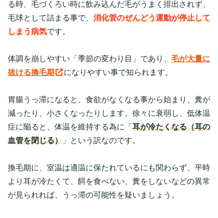
る時、毛づくろい時に飲み込んだ毛がうまく排出されず、
毛球として詰まる事で、
消化管のぜんどう運動が停止して
しまう病気
です。
体調を崩しやすい「季節の変わり目」であり、
毛が大量に
抜ける換毛期
になりやすい事で知られます。
胃腸うっ滞になると、食欲がなくなる事から始まり、糞が
減ったり、小さくなったりします。徐々に衰弱し、低体温
症に陥ると、体温を維持する為に「
耳が冷たくなる（耳の
血管を閉じる）
」という訳なのです。
換毛期に、室温は適温に保たれているにも関わらず、平時
より耳が冷たくて、餌を食べない、糞をしないなどの異常
が見られれば、うっ滞の可能性を疑いましょう。