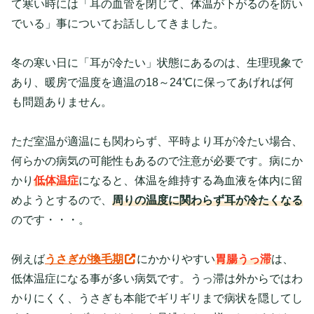
て寒い時には「耳の血管を閉じて、体温が下がるのを防い
でいる」事についてお話ししてきました。
冬の寒い日に「耳が冷たい」状態にあるのは、生理現象で
あり、暖房で温度を適温の18～24℃に保ってあげれば何
も問題ありません。
ただ室温が適温にも関わらず、平時より耳が冷たい場合、
何らかの病気の可能性もあるので注意が必要です。病にか
かり
低体温症
になると、体温を維持する為血液を体内に留
めようとするので、
周りの温度に関わらず耳が冷たくなる
のです・・・。
例えば
うさぎが換毛期
にかかりやすい
胃腸うっ滞
は、
低体温症になる事が多い病気です。うっ滞は外からではわ
かりにくく、うさぎも本能でギリギリまで病状を隠してし