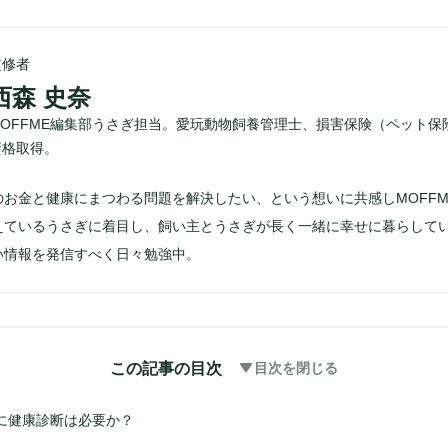
監修者
西森 史奈
MOFFME編集部うさぎ担当。愛玩動物飼養管理士、損害保険（ペット保
資格取得。
のお金と健康にまつわる問題を解決したい、という想いに共感しMOFFM
えているうさぎに着目し、飼い主とうさぎが長く一緒に幸せに暮らして
い情報を発信すべく日々勉強中。
この記事の目次
目次を閉じる
に健康診断は必要か？