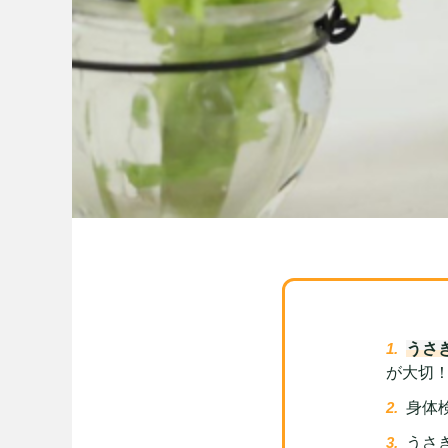
うさ
が大切
身体
うさ