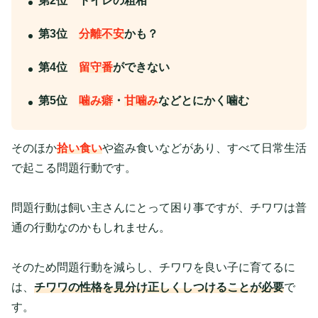
第2位
トイレ
の粗相
第3位
分離不安
かも？
第4位
留守番
ができない
第5位
噛み癖
・
甘噛み
などとにかく噛む
そのほか
拾い食い
や盗み食いなどがあり、すべて日常生活
で起こる問題行動です。
問題行動は飼い主さんにとって困り事ですが、チワワは普
通の行動なのかもしれません。
そのため問題行動を減らし、チワワを良い子に育てるに
は、
チワワの性格を見分け正しくしつけることが必要
で
す。