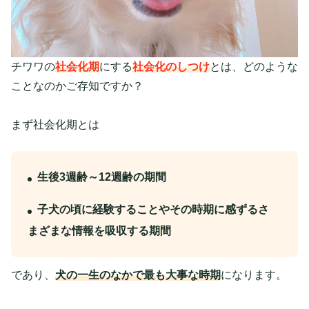
チワワの
社会化期
にする
社会化のしつけ
とは、どのような
ことなのかご存知ですか？
まず社会化期とは
生後3週齢～12週齢の期間
子犬の頃に経験することやその時期に感ずるさ
まざまな情報を吸収する期間
であり、
犬の一生のなかで最も大事な時期
になります。