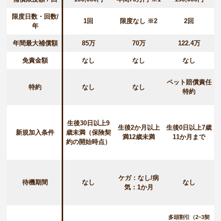
限度日数・回数/
1回
限度なし ※2
2回
年
年間最大補償額
85万
70万
122.4万
免責金額
なし
なし
なし
ペット賠償責任
特約
なし
なし
特約
生後30日以上9
生後2か月以上
生後0日以上7歳
新規加入条件
歳未満（保険契
満12歳未満
11か月まで
約の開始時点）
ケガ：なし/病
待機期間
なし
なし
気：1か月
多頭割引（2~3契