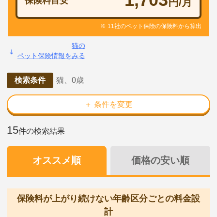
保険料目安
円/月
※ 11社のペット保険の保険料から算出
猫の
ペット保険情報をみる
検索条件
猫、0歳
＋ 条件を変更
15
件の検索結果
オススメ順
価格の安い順
保険料が上がり続けない年齢区分ごとの料金設
計