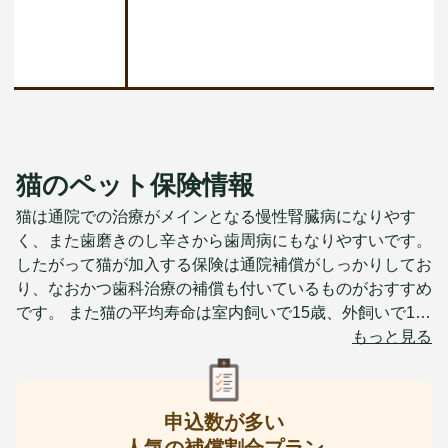
猫のペット保険情報
猫は通院での治療がメインとなる慢性腎臓病になりやす
く、また歯磨きのし辛さから歯周病にもなりやすいです。
したがって猫が加入する保険は通院補償がしっかりしてお
り、なおかつ歯科治療の補償も付いているものがおすすめ
です。 また猫の平均寿命は室内飼いで15歳、外飼いで13
歳程度となっており、比較的長めですから高齢時の保険料
もっと見る
にも気をつける必要があります。 愛猫を長生きさせてあ
げるためにも、完全室内飼いにした上で、若くて健康なう
ちから保険に加入して万が一の病気・怪我に備えておいて
申込数が多い
あげると安心です。