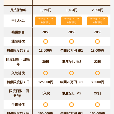
月払保険料
1,950円
1,404円
2,990円
公式サイトで
公式サイトで
公式サイトで
申し込み
お見積り
お見積り
お見積り
70%
70%
70%
補償割合
通院補償
補償限度額 / 日
12,500円
年間70万円 ※1
12,000円
限度日数・回数/
30日
限度なし ※2
22日
年
入院補償
補償限度額 / 日
125,000円
年間70万円 ※1
30,000円
限度日数・回
3入院
限度なし ※2
22日
数/年
手術補償
補償限度額 / 回
100,000円
年間70万円 ※1
150,000円