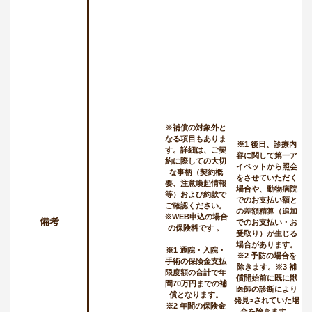
※補償の対象外と
なる項目もありま
※1 後日、診療内
す。詳細は、ご契
容に関して第一ア
約に際しての大切
イペットから照会
な事柄（契約概
をさせていただく
要、注意喚起情報
場合や、動物病院
等）および約款で
でのお支払い額と
ご確認ください。
の差額精算（追加
※WEB申込の場合
備考
でのお支払い・お
の保険料です 。
受取り）が生じる
場合があります。
※1 通院・入院・
※2 予防の場合を
手術の保険金支払
除きます。※3 補
限度額の合計で年
償開始前に既に獣
間70万円までの補
医師の診断により
償となります。
発見>されていた場
※2 年間の保険金
合を除きます。