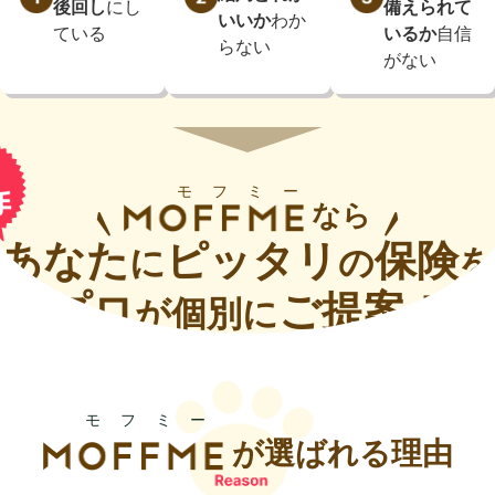
後回し
にし
備えられて
いいか
わか
ている
いるか
自信
らない
がない
モフミー
なら
あなた
ピッタリ
保険
に
の
を
プロ
ご提案！
が個別に
モフミー
が選ばれる理由