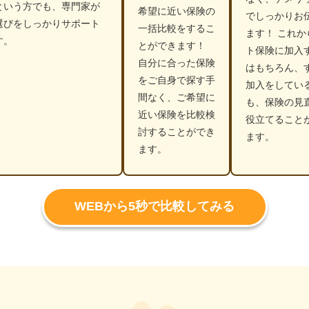
という方でも、専門家が
希望に近い保険の
でしっかりお
選びをしっかりサポート
一括比較をするこ
ます！ これか
す。
とができます！
ト保険に加入
自分に合った保険
はもちろん、
をご自身で探す手
加入をしてい
間なく、ご希望に
も、保険の見
近い保険を比較検
役立てること
討することができ
ます。
ます。
WEBから5秒で比較してみる