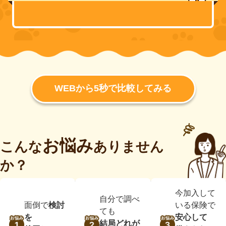
WEBから5秒で比較してみる
お悩み
こんな
ありません
か？
今加入して
自分で調べ
面倒で
検討
いる保険で
ても
を
安心して
結局どれが