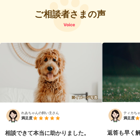
ご相談者さまの声
ティカち
れあちゃんの飼い主さん
満足度
満足度
返答も早く
相談できて本当に助かりました。