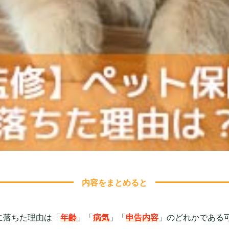
内容をまとめると
に落ちた理由は「
年齢
」「
病気
」「
申告内容
」のどれかである