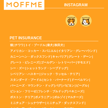
INSTAGRAM
PET INSURANCE
猫
|
チワワ
|
トイ・プードル
|
柴犬
|
秋田犬
|
アメリカン・コッカー・スパニエル
|
イタリアン・グレーハウンド
|
カニーンヘン・ダックスフンド
|
キャバリア
|
グレート・デーン
|
グレート・ピレニーズ
|
ゴールデン・レトリーバー
|
サモエド
|
シー・ズー
|
シェットランド・シープドッグ
|
シベリアン・ハスキー
|
ジャック・ラッセル・テリア
|
スタンダード・プードル
|
セント・バーナード
|
ドーベルマン
|
バーニーズ・マウンテン・ドッグ
|
パグ
|
パピヨン
|
ビーグル
|
ビション・フリーゼ
|
フレンチ・ブルドッグ
|
ペキニーズ
|
ボストン・テリア
|
ポメラニアン
|
ボルゾイ
|
マルチーズ
|
ミニチュア・シュナウザー
|
ミニチュア・ダックスフンド
|