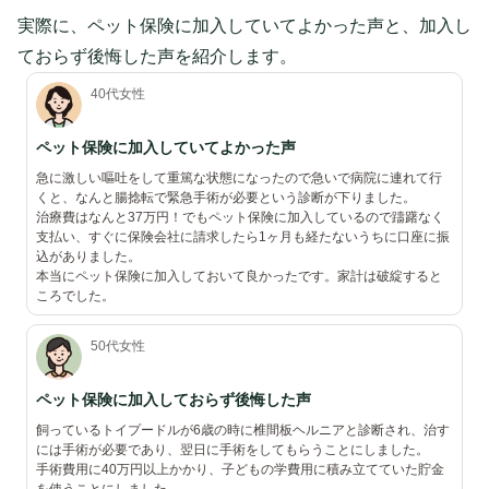
実際に、ペット保険に加入していてよかった声と、加入し
ておらず後悔した声を紹介します。
40代女性
ペット保険に加入していてよかった声
急に激しい嘔吐をして重篤な状態になったので急いで病院に連れて行
くと、なんと腸捻転で緊急手術が必要という診断が下りました。
治療費はなんと37万円！でもペット保険に加入しているので躊躇なく
支払い、すぐに保険会社に請求したら1ヶ月も経たないうちに口座に振
込がありました。
本当にペット保険に加入しておいて良かったです。家計は破綻すると
ころでした。
50代女性
ペット保険に加入しておらず後悔した声
飼っているトイプードルが6歳の時に椎間板ヘルニアと診断され、治す
には手術が必要であり、翌日に手術をしてもらうことにしました。
手術費用に40万円以上かかり、子どもの学費用に積み立てていた貯金