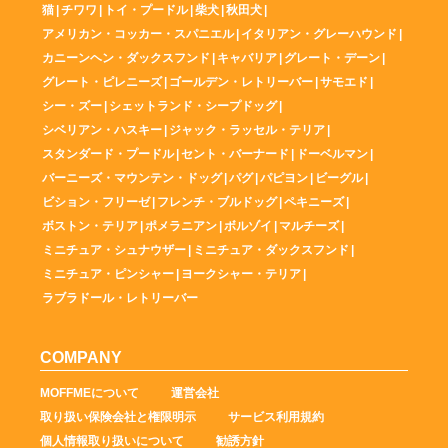
猫
|
チワワ
|
トイ・プードル
|
柴犬
|
秋田犬
|
アメリカン・コッカー・スパニエル
|
イタリアン・グレーハウンド
|
カニーンヘン・ダックスフンド
|
キャバリア
|
グレート・デーン
|
グレート・ピレニーズ
|
ゴールデン・レトリーバー
|
サモエド
|
シー・ズー
|
シェットランド・シープドッグ
|
シベリアン・ハスキー
|
ジャック・ラッセル・テリア
|
スタンダード・プードル
|
セント・バーナード
|
ドーベルマン
|
バーニーズ・マウンテン・ドッグ
|
パグ
|
パピヨン
|
ビーグル
|
ビション・フリーゼ
|
フレンチ・ブルドッグ
|
ペキニーズ
|
ボストン・テリア
|
ポメラニアン
|
ボルゾイ
|
マルチーズ
|
ミニチュア・シュナウザー
|
ミニチュア・ダックスフンド
|
ミニチュア・ピンシャー
|
ヨークシャー・テリア
|
ラブラドール・レトリーバー
COMPANY
MOFFMEについて
運営会社
取り扱い保険会社と権限明示
サービス利用規約
個人情報取り扱いについて
勧誘方針