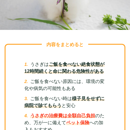
内容をまとめると
うさぎは
ご飯を食べない絶食状態が
12時間続くと命に関わる危険性がある
ご飯を食べない原因には、環境の変
化や病気の可能性もある
ご飯を食べない時は
様子見をせずに
病院で診てもらう
と安心
うさぎの治療費は全額自己負担
のた
め、万が一に備えて
ペット保険
への加
入もおすすめ