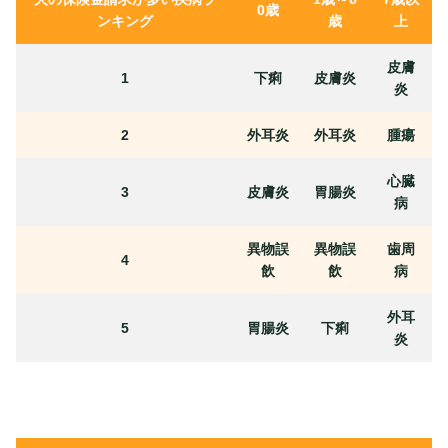
0歳
ンキング
歳
上
皮膚
1
下痢
皮膚炎
炎
2
外耳炎
外耳炎
腫瘍
心臓
3
皮膚炎
胃腸炎
病
異物誤
異物誤
歯周
4
飲
飲
病
外耳
5
胃腸炎
下痢
炎