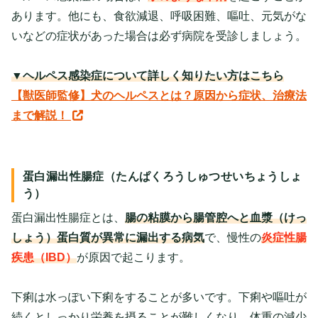
あります。他にも、食欲減退、呼吸困難、嘔吐、元気がな
いなどの症状があった場合は必ず病院を受診しましょう。
▼ヘルペス感染症について詳しく知りたい方はこちら
【獣医師監修】犬のヘルペスとは？原因から症状、治療法
まで解説！
蛋白漏出性腸症（たんぱくろうしゅつせいちょうしょ
う）
蛋白漏出性腸症とは、
腸の粘膜から腸管腔へと血漿（けっ
しょう）蛋白質が異常に漏出する病気
で、慢性の
炎症性腸
疾患（IBD）
が原因で起こります。
下痢は水っぽい下痢をすることが多いです。下痢や嘔吐が
続くとしっかり栄養を摂ることが難しくなり、体重の減少