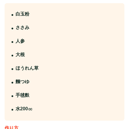
白玉粉
ささみ
人参
大根
ほうれん草
麵つゆ
手毬麩
水200㏄
作り方