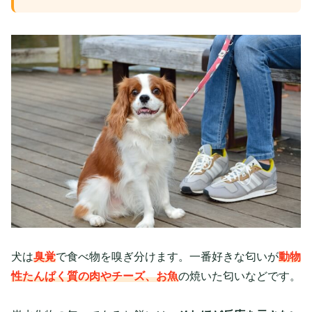
犬は
臭覚
で食べ物を嗅ぎ分けます。一番好きな匂いが
動物
性たんぱく質の肉やチーズ、お魚
の焼いた匂いなどです。