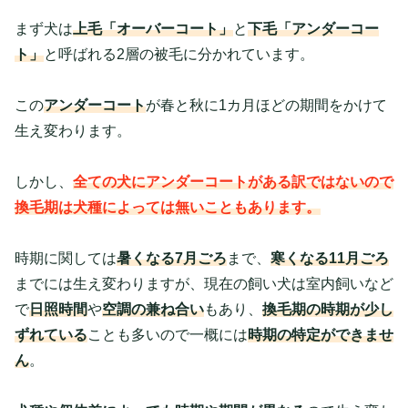
まず犬は
上毛「オーバーコート」
と
下毛「アンダーコー
ト」
と呼ばれる2層の被毛に分かれています。
この
アンダーコート
が春と秋に1カ月ほどの期間をかけて
生え変わります。
しかし、
全ての犬にアンダーコートがある訳ではないので
換毛期は犬種によっては無いこともあります。
時期に関しては
暑くなる7月ごろ
まで、
寒くなる11月ごろ
までには生え変わりますが、現在の飼い犬は室内飼いなど
で
日照時間
や
空調の兼ね合い
もあり、
換毛期の時期が少し
ずれている
ことも多いので一概には
時期の特定ができませ
ん
。