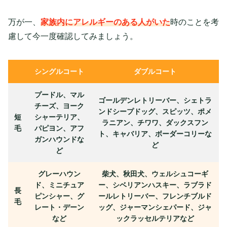
万が一、
家族内にアレルギーのある人がいた
時のことを考
慮して今一度確認してみましょう。
シングルコート
ダブルコート
プードル、マル
ゴールデンレトリーバー、シェトラ
チーズ、ヨーク
ンドシープドッグ、スピッツ、ポメ
短
シャーテリア、
ラニアン、チワワ、ダックスフン
毛
パピヨン、アフ
ト、キャバリア、ボーダーコリーな
ガンハウンドな
ど
ど
グレーハウン
柴犬、秋田犬、ウェルシュコーギ
ド、ミニチュア
ー、シベリアンハスキー、ラブラド
長
ピンシャー、グ
ールレトリーバー、フレンチブルド
毛
レート・デーン
ッグ、ジャーマンシェパード、ジャ
など
ックラッセルテリアなど