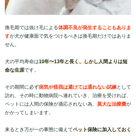
換毛期では抜け毛による
体調不良が発生することもありま
す
が犬が健康面で気をつけるべきは換毛期だけではありま
せん。
犬の平均寿命は
10年〜13年と長く、しかし人間よりは短
命な生涯
です。
その期間に必ず
病気や怪我は避けては通れない試練
として
訪れ、その時に動物病院へ連れていき、治療を受ければ、
ペットには人間の保険が適応されない為、
莫大な治療費
が
かかってしまいます。
来るとき万が一の事態に備えて
ペット保険に加入しておく