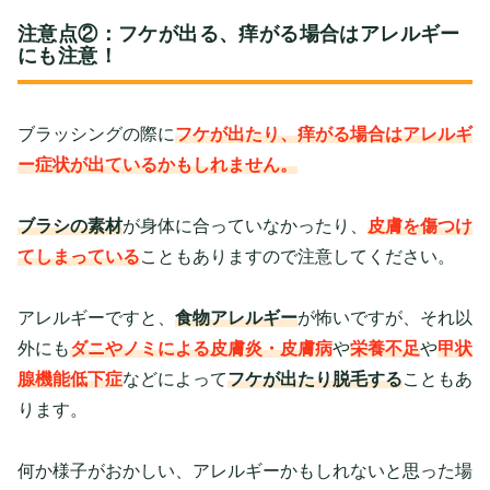
注意点②：フケが出る、痒がる場合はアレルギー
にも注意！
ブラッシングの際に
フケが出たり、痒がる場合はアレルギ
ー症状が出ているかもしれません。
ブラシの素材
が身体に合っていなかったり、
皮膚を傷つけ
てしまっている
こともありますので注意してください。
アレルギーですと、
食物アレルギー
が怖いですが、それ以
外にも
ダニやノミによる皮膚炎・皮膚病
や
栄養不足
や
甲状
腺機能低下症
などによって
フケが出たり脱毛する
こともあ
ります。
何か様子がおかしい、アレルギーかもしれないと思った場