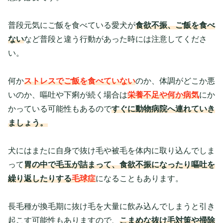
普段元気にご飯を食べている愛犬が
食欲不振、ご飯を食べ
ない
など普段と違う行動があった時には注意してくださ
い。
何か
ストレスでご飯を食べていない
のか、体調がどこか悪
いのか、嘔吐や下痢が続く場合は
栄養不足や何か病気
にか
かっている可能性もあるので
すぐに動物病院へ連れていき
ましょう。
犬にはまたに自身で抜け毛や被毛を体内に取り込んでしま
って
胃の中で毛玉が詰まって、食欲不振になったり嘔吐を
繰り返したりする
毛球症
になることもあります。
長毛種が換毛期に抜け毛を大量に飲み込んでしまうと引き
起こす可能性もありますので、
こまめな抜け毛対策や掃除