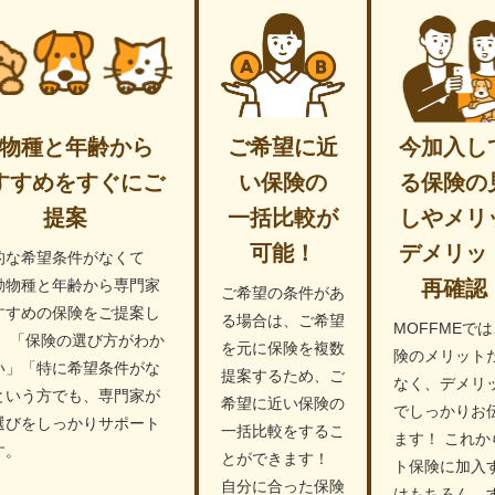
物種と年齢から
ご希望に近
今加入し
すすめをすぐにご
い保険の
る保険の
提案
一括比較が
しやメリ
可能！
デメリッ
的な希望条件がなくて
動物種と年齢から専門家
再確認
ご希望の条件があ
すすめの保険をご提案し
る場合は、ご希望
MOFFMEで
！ 「保険の選び方がわか
を元に保険を複数
険のメリット
い」「特に希望条件がな
提案するため、ご
なく、デメリ
という方でも、専門家が
希望に近い保険の
でしっかりお
選びをしっかりサポート
一括比較をするこ
ます！ これか
す。
とができます！
ト保険に加入
自分に合った保険
はもちろん、