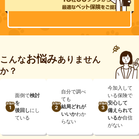
お悩み
こんな
ありません
か？
今加入して
自分で調べ
面倒で
検討
いる保険で
ても
を
安心して
結局どれが
後回し
にし
備えられて
いいか
わか
ている
いるか
自信
らない
がない