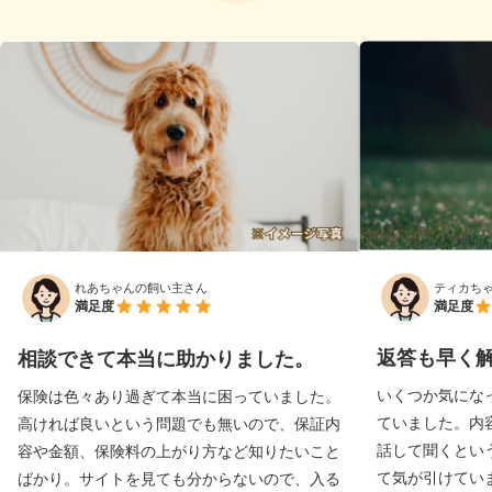
ティカち
れあちゃんの飼い主さん
満足度
満足度
返答も早く
相談できて本当に助かりました。
いくつか気にな
保険は色々あり過ぎて本当に困っていました。
ていました。内
高ければ良いという問題でも無いので、保証内
話して聞くとい
容や金額、保険料の上がり方など知りたいこと
て気が引けていま
ばかり。サイトを見ても分からないので、入る