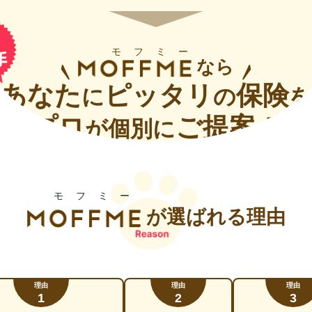
モフミー
なら
あなた
ピッタリ
保険
に
の
を
プロ
ご提案！
が個別に
モフミー
が選ばれる理由
理由
理由
理由
1
2
3